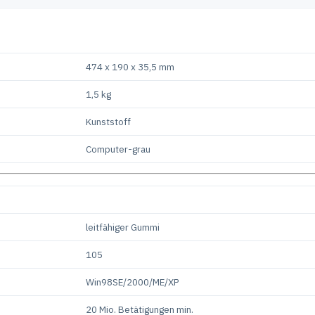
474 x 190 x 35,5 mm
1,5 kg
Kunststoff
Computer-grau
leitfähiger Gummi
105
Win98SE/2000/ME/XP
20 Mio. Betätigungen min.