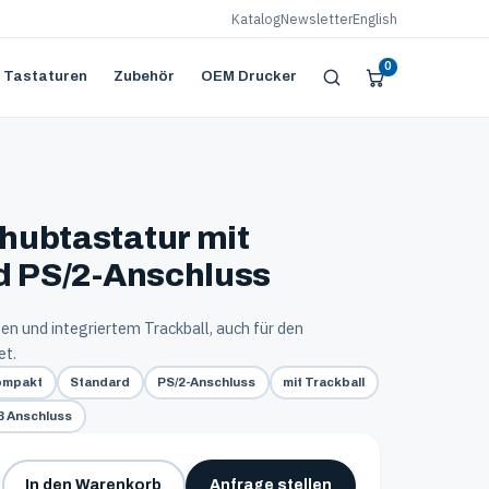
Katalog
Newsletter
English
0
 Tastaturen
Zubehör
OEM Drucker
hubtastatur mit
d PS/2-Anschluss
n und integriertem Trackball, auch für den
et.
ompakt
Standard
PS/2-Anschluss
mit Trackball
B Anschluss
Anfrage stellen
In den Warenkorb