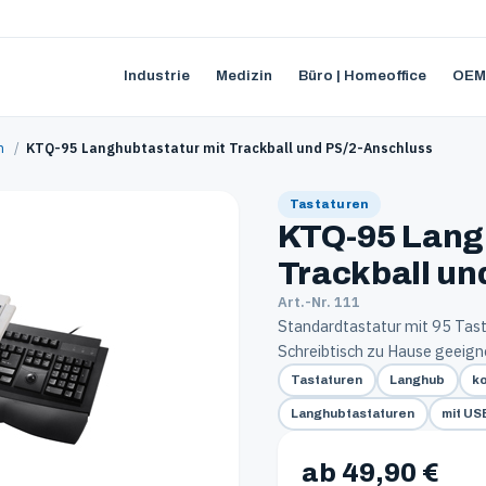
Industrie
Medizin
Büro | Homeoffice
OEM
n
/
KTQ-95 Langhubtastatur mit Trackball und PS/2-Anschluss
Tastaturen
KTQ-95 Lang
Trackball un
Art.-Nr. 111
Standardtastatur mit 95 Taste
Schreibtisch zu Hause geeign
Tastaturen
Langhub
k
Langhubtastaturen
mit US
ab 49,90 €