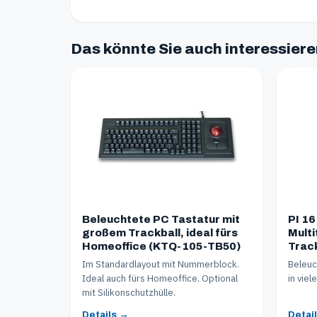
Das könnte Sie auch interessier
Beleuchtete PC Tastatur mit
PI 1
großem Trackball, ideal fürs
Multi
Homeoffice (KTQ-105-TB50)
Trac
Im Standardlayout mit Nummerblock.
Beleuc
Ideal auch fürs Homeoffice. Optional
in vie
mit Silikonschutzhülle.
Details →
Detai