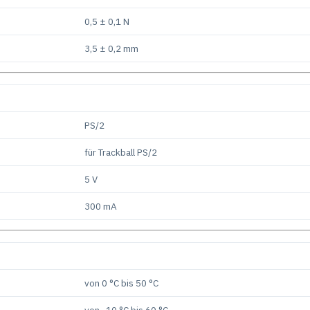
0,5 ± 0,1 N
3,5 ± 0,2 mm
PS/2
für Trackball PS/2
5 V
300 mA
von 0 °C bis 50 °C
von -10 °C bis 60 °C