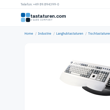
Telefon: +49 89.894399-0
tastaturen.com
A GeBE COMPANY
Home
/
Industrie
/
Langhubtastaturen
/
Tischtastature