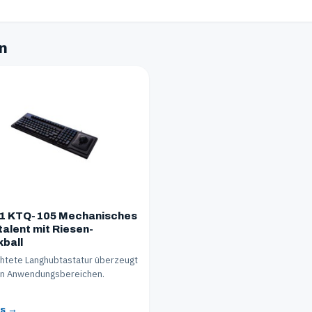
en
61 KTQ-105 Mechanisches
talent mit Riesen-
kball
htete Langhubtastatur überzeugt
len Anwendungsbereichen.
ls →