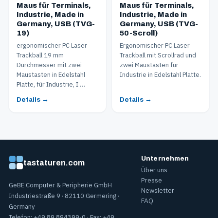
Maus für Terminals,
Maus für Terminals,
Industrie, Made in
Industrie, Made in
Germany, USB (TVG-
Germany, USB (TVG-
19)
50-Scroll)
ergonomischer PC Laser
Ergonomischer PC Laser
Trackball 19 mm
Trackball mit Scrollrad und
Durchmesser mit zwei
zwei Maustasten für
Maustasten in Edelstahl
Industrie in Edelstahl Platte.
Platte, für Industrie, I …
Details →
Details →
Unternehmen
tastaturen.com
Über uns
Presse
GeBE Computer & Peripherie GmbH
Newsletter
Industriestraße 9 · 82110 Germering ·
FAQ
Germany
Telefon: +49 89.894399-0 · Fax: +49