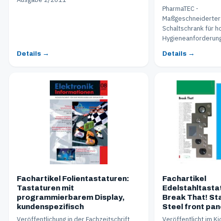
PharmaTEC -
Maßgeschneiderter
Schaltschrank für h
Hygieneanforderun
Details →
Details →
Fachartikel Folientastaturen:
Fachartikel
Tastaturen mit
Edelstahltasta
programmierbarem Display,
Break That! St
kundenspezifisch
Steel front pan
Veröffentlichung in der Fachzeitschrift
Veröffentlicht im K