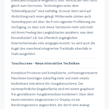
Edelstahlfrontplatte eingesetzt sind. Verkratzen führt nicht
gleich zum Verrosten. Technologien unter dem
"Edelstahlpanzer" sind vielfältig. Grosser Wert wird auf
Abdichtung nach innen gelegt. Mittlerweile stehen auch
Tastenkappen mit über die Front ragender Profilierung zur
Verfügung, so dass sich diese Tastaturen mehr und mehr
mit ihrem Feeling den Langhubtasten annähern, was dem
Einsatzbedarf z.B. bei öffentlich zugänglichen
Internetterminals sehr entgegen kommt. So wird auch die
Kugel des manchmal integrierten Trackballs ebenfalls in
Stahl ausgeführt.
Touchscreen - Neue interaktive Techniken
Komplexe Prozesse und komplizierte, softwaregesteuerte
Maschinen benötigen zukünftig mehr und mehr intuitiv
bedienbare interaktive Ein-Ausgabesysteme. Die
tastempfindliche Eingabefläche wird mit einem graphisch
frei gestaltbaren Ausgabemedium kombiniert. Über dem
heute meistens eingesetzten LC-Display ist ein
Berührungssensor angeordnet, der durch eine analog-