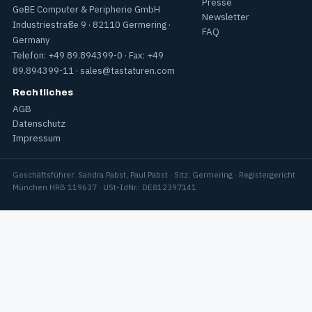
Presse
GeBE Computer & Peripherie GmbH
Newsletter
Industriestraße 9 · 82110 Germering ·
FAQ
Germany
Telefon: +49 89.894399-0 · Fax: +49
89.894399-11 ·
sales@tastaturen.com
Rechtliches
AGB
Datenschutz
Impressum
Geschäftsführer: Sandra Pabst, Paul Pabst · Sitz: Germering · Registergericht
München HRB 119637 · USt-IdNr.: DE812397141