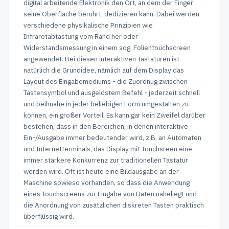
digital arbeitende Elektronik den Ort, an dem der Finger
seine Oberfläche berührt, dedizieren kann. Dabei werden
verschiedene physikalische Prinzipien wie
Infrarotabtastung vom Rand her oder
Widerstandsmessung in einem sog. Folientouchscreen
angewendet. Bei diesen interaktiven Tastaturen ist
natürlich die Grundidee, nämlich auf dem Display das
Layout des Eingabemediums - die Zuordnug zwischen
Tastensymbol und ausgelöstem Befehl - jederzeit schnell
und beihnahe in jeder beliebigen Form umgestalten zu
können, ein großer Vorteil. Es kann gar kein Zweifel darüber
bestehen, dass in den Bereichen, in denen interaktive
Ein-/Ausgabe immer bedeutender wird, z.B. an Automaten
und Internetterminals, das Display mit Touchsreen eine
immer stärkere Konkurrenz zur traditionellen Tastatur
werden wird. Oft ist heute eine Bildausgabe an der
Maschine sowieso vorhanden, so dass die Anwendung
eines Touchscreens zur Eingabe von Daten naheliegt und
die Anordnung von zusätzlichen diskreten Tasten praktisch
überflüssig wird.