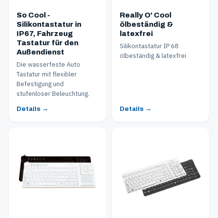
So Cool -
Really O' Cool
Silikontastatur in
ölbeständig &
IP67, Fahrzeug
latexfrei
Tastatur für den
Silikontastatur IP 68
Außendienst
ölbeständig & latexfrei
Die wasserfeste Auto
Tastatur mit flexibler
Befestigung und
stufenloser Beleuchtung.
Details →
Details →