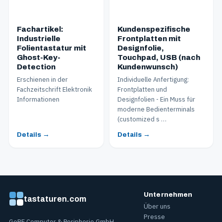
Fachartikel:
Kundenspezifische
Industrielle
Frontplatten mit
Folientastatur mit
Designfolie,
Ghost-Key-
Touchpad, USB (nach
Detection
Kundenwunsch)
Erschienen in der
Individuelle Anfertigung:
Fachzeitschrift Elektronik
Frontplatten und
Informationen
Designfolien - Ein Muss für
moderne Bedienterminals
(customized s …
Details →
Details →
Unternehmen
tastaturen.com
Über uns
Presse
GeBE Computer & Peripherie GmbH