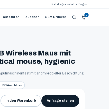
Katalog
Newsletter
English
0
 Tastaturen
Zubehör
OEM Drucker
 Wireless Maus mit
tical mouse, hygienic
 Spülmaschinenfest mit antimikrobieller Beschichtung.
t USB Anschluss
Anfrage stellen
In den Warenkorb