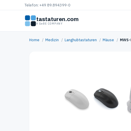
Telefon: +49 89.894399-0
tastaturen.com
A GeBE COMPANY
Home
/
Medizin
/
Langhubtastaturen
/
Mäuse
/
MWS-B