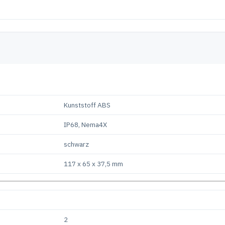
Kunststoff ABS
IP68, Nema4X
schwarz
117 x 65 x 37,5 mm
2