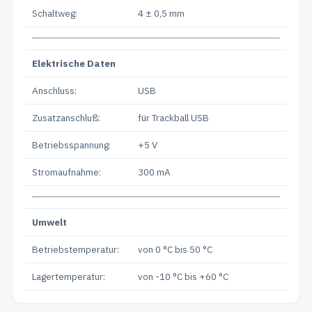
Schaltweg:
4 ± 0,5 mm
Elektrische Daten
Anschluss:
USB
Zusatzanschluß:
für Trackball USB
Betriebsspannung:
+5 V
Stromaufnahme:
300 mA
Umwelt
Betriebstemperatur:
von 0 °C bis 50 °C
Lagertemperatur:
von -10 °C bis +60 °C