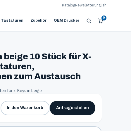
Katalog
Newsletter
English
0
 Tastaturen
Zubehör
OEM Drucker
n beige 10 Stück für X-
taturen,
en zum Austausch
en für x-Keys in beige
Anfrage stellen
In den Warenkorb