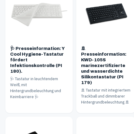
🩺 Presseinformation: Y
🚢
Cool Hygiene-Tastatur
Presseinformation:
fördert
KWD-105S
Infektionskontrolle (PI
marinezertifizierte
180).
und wasserdichte
Silikontastatur (PI
🩺 Tastatur in leuchtendem
179)
Weiß, mit
🚢 Tastatur mit integriertem
Hintergrundbeleuchtung und
Trackball und dimmbarer
Keimbarriere 🩺
Hintergrundbeleuchtung 🚢