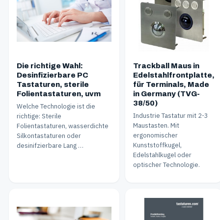
Die richtige Wahl:
Trackball Maus in
Desinfizierbare PC
Edelstahlfrontplatte,
Tastaturen, sterile
für Terminals, Made
Folientastaturen, uvm
in Germany (TVG-
38/50)
Welche Technologie ist die
Industrie Tastatur mit 2-3
richtige: Sterile
Maustasten. Mit
Folientastaturen, wasserdichte
ergonomischer
Silkontastaturen oder
Kunststoffkugel,
desinifzierbare Lang …
Edelstahlkugel oder
optischer Technologie.