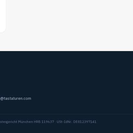
s@tastaturen.com
Registergericht München HRB 119637 · USt-IdNr.: DE812397141