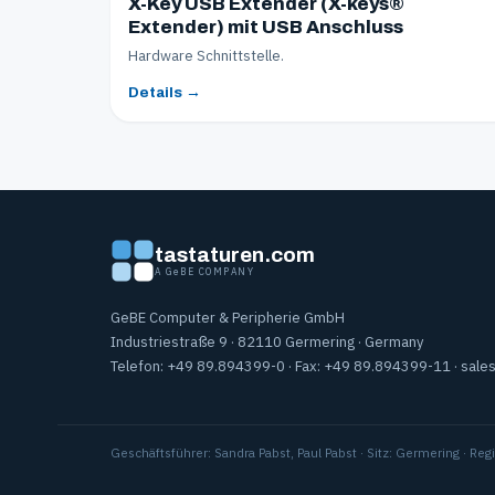
X-Key USB Extender (X-keys®
Extender) mit USB Anschluss
Hardware Schnittstelle.
Details →
tastaturen.com
A GeBE COMPANY
GeBE Computer & Peripherie GmbH
Industriestraße 9 · 82110 Germering · Germany
Telefon: +49 89.894399-0 · Fax: +49 89.894399-11 ·
sale
Geschäftsführer: Sandra Pabst, Paul Pabst · Sitz: Germering · 