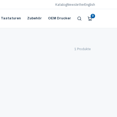
Katalog
Newsletter
English
0
 Tastaturen
Zubehör
OEM Drucker
1 Produkte