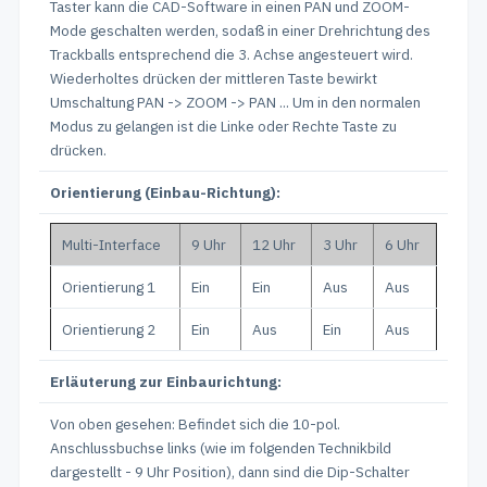
Taster kann die CAD-Software in einen PAN und ZOOM-
Mode geschalten werden, sodaß in einer Drehrichtung des
Trackballs entsprechend die 3. Achse angesteuert wird.
Wiederholtes drücken der mittleren Taste bewirkt
Umschaltung PAN -> ZOOM -> PAN ... Um in den normalen
Modus zu gelangen ist die Linke oder Rechte Taste zu
drücken.
Orientierung (Einbau-Richtung):
Multi-Interface
9 Uhr
12 Uhr
3 Uhr
6 Uhr
Orientierung 1
Ein
Ein
Aus
Aus
Orientierung 2
Ein
Aus
Ein
Aus
Erläuterung zur Einbaurichtung:
Von oben gesehen: Befindet sich die 10-pol.
Anschlussbuchse links (wie im folgenden Technikbild
dargestellt - 9 Uhr Position), dann sind die Dip-Schalter