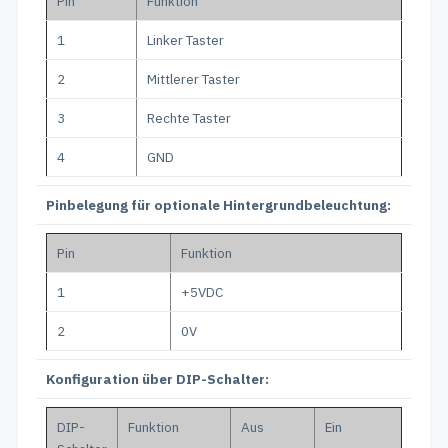
Pin
Funktion
1
Linker Taster
2
Mittlerer Taster
3
Rechte Taster
4
GND
Pinbelegung für optionale Hintergrundbeleuchtung:
Pin
Funktion
1
+5VDC
2
0V
Konfiguration über DIP-Schalter:
DIP-
Funktion
Aus
Ein