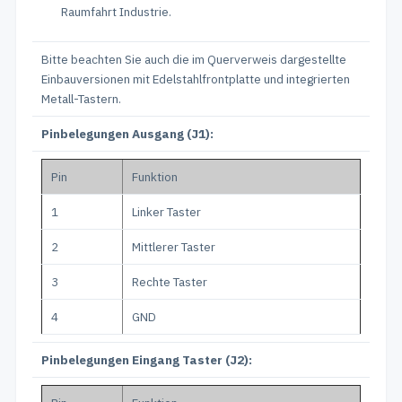
Raumfahrt Industrie.
Bitte beachten Sie auch die im Querverweis dargestellte
Einbauversionen mit Edelstahlfrontplatte und integrierten
Metall-Tastern.
Pinbelegungen Ausgang (J1):
Pin
Funktion
1
Linker Taster
2
Mittlerer Taster
3
Rechte Taster
4
GND
Pinbelegungen Eingang Taster (J2):