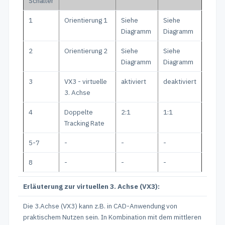
Schalter
1
Orientierung 1
Siehe
Siehe
Diagramm
Diagramm
2
Orientierung 2
Siehe
Siehe
Diagramm
Diagramm
3
VX3 - virtuelle
aktiviert
deaktiviert
3. Achse
4
Doppelte
2:1
1:1
Tracking Rate
5-7
-
-
-
8
-
-
-
Erläuterung zur virtuellen 3. Achse (VX3):
Die 3.Achse (VX3) kann z.B. in CAD-Anwendung von
praktischem Nutzen sein. In Kombination mit dem mittleren