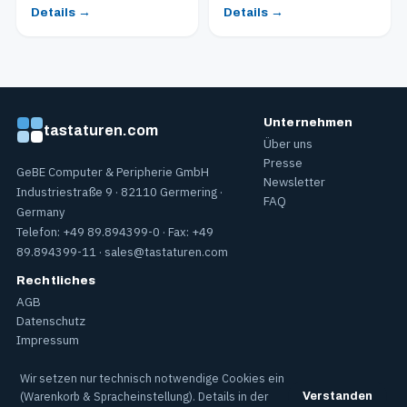
Details →
Details →
Unternehmen
tastaturen.com
Über uns
Presse
GeBE Computer & Peripherie GmbH
Newsletter
Industriestraße 9 · 82110 Germering ·
FAQ
Germany
Telefon: +49 89.894399-0 · Fax: +49
89.894399-11 ·
sales@tastaturen.com
Rechtliches
AGB
Datenschutz
Impressum
Wir setzen nur technisch notwendige Cookies ein
Geschäftsführer: Sandra Pabst, Paul Pabst · Sitz: Germering · Registergericht
(Warenkorb & Spracheinstellung). Details in der
Verstanden
München HRB 119637 · USt-IdNr.: DE812397141