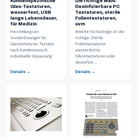
Kundenspezifische
Die richtige Wahl:
Glas-Tastaturen,
Desinfizierbare PC
wasserfest, USB
Tastaturen, sterile
lange Lebensdauer,
Folientastaturen,
für Medizin
uvm
Herstellung von
Welche Technologie ist die
Sonderlösungen für
richtige: Sterile
Glastastaturen. Tastatur
Folientastaturen,
nach Kundenwunsch,
wasserdichte
individuelle Anpassung.
Silkontastaturen oder
desinifzie …
Details →
Details →