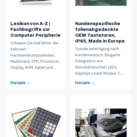
Lexikon von A-Z |
Kundenspezifische
Fachbegriffe zur
folienabgedeckte
Computer Peripherie
OEM Tastaturen,
IP65, Made in Europe
Schauen Sie mal hinter die
Sonderanfertigung nach
Kulissen:
Kundenwunsch: Elegante
Hardwarekomponenten,
Integration von
Mainboard, CPU, Prozessor,
Einschubtaschen, LEDs,
Display, RAM, Kabel und …
Displays sowie Notaus-T …
Details →
Details →