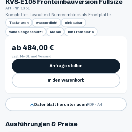
KVS-E105 Fronteinbauversion Fullsize
Art.-Nr. 1361
Komplettes Layout mit Nummernblock als Frontplatte.
Tastaturen
wasserdicht
einbaubar
vandalengeschützt
Metall
mit Frontplatte
ab 484,00 €
zzgl. MwSt. und Versand
Anfrage stellen
In den Warenkorb
PDF · A4
Datenblatt herunterladen
Ausführungen & Preise