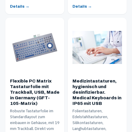
Details →
Details →
Flexible PC Matrix
Medizintastaturen,
Tastaturfolie mit
hygienisch und
Trackball, USB, Made
desinfizierbar.
in Germany (GFT-
Medical Keyboards in
105-Matrix)
IP65 mit USB
Robuste Tastaturfolie im
Folientastaturen,
Standardlayout zum
Edelstahltastaturen,
einbauen in Gehäuse, mit 19
Silikontastaturen,
mm Trackball. Direkt vom
Langhubtastaturen,