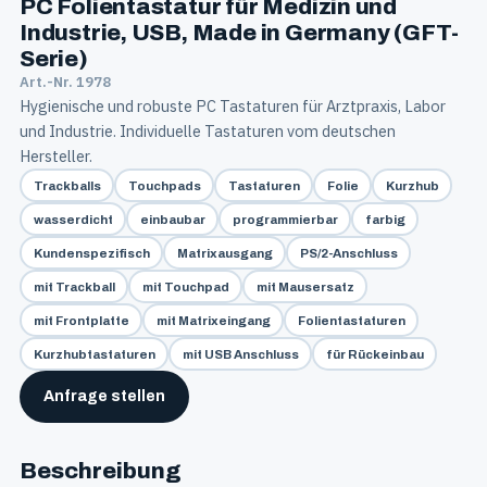
PC Folientastatur für Medizin und
Industrie, USB, Made in Germany (GFT-
Serie)
Art.-Nr. 1978
Hygienische und robuste PC Tastaturen für Arztpraxis, Labor
und Industrie. Individuelle Tastaturen vom deutschen
Hersteller.
Trackballs
Touchpads
Tastaturen
Folie
Kurzhub
wasserdicht
einbaubar
programmierbar
farbig
Kundenspezifisch
Matrixausgang
PS/2-Anschluss
mit Trackball
mit Touchpad
mit Mausersatz
mit Frontplatte
mit Matrixeingang
Folientastaturen
Kurzhubtastaturen
mit USB Anschluss
für Rückeinbau
Anfrage stellen
Beschreibung