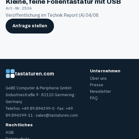
Kleine, feine Folientastatur mit USB
Art.-Nr. 2536
Veröffentlichung im Technik Report (A) 04/08
Anfrage stellen
Unternehmen
tastaturen.com
Über uns
Presse
GeBE Computer & Peripherie GmbH
Newsletter
Industriestraße 9 · 82110 Germering ·
FAQ
Germany
Telefon: +49 89.894399-0 · Fax: +49
89.894399-11 ·
sales@tastaturen.com
Rechtliches
AGB
Datenschutz