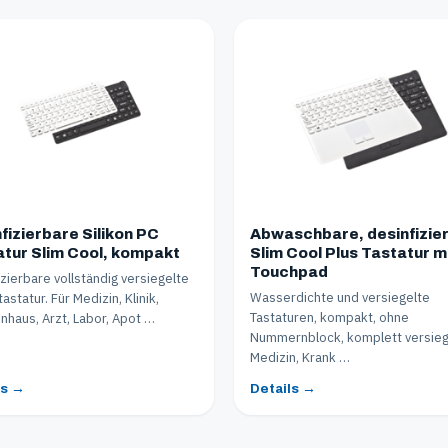
fizierbare Silikon PC
Abwaschbare, desinfizie
tur Slim Cool, kompakt
Slim Cool Plus Tastatur m
Touchpad
izierbare vollständig versiegelte
Wasserdichte und versiegelte
tastatur. Für Medizin, Klinik,
Tastaturen, kompakt, ohne
nhaus, Arzt, Labor, Apot …
Nummernblock, komplett versiege
Medizin, Krank …
ls →
Details →