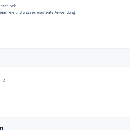
mernblock
, keimfreie und wasserresistente Anwendung.
ung
en