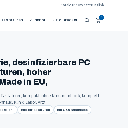
Katalog
Newsletter
English
0
 Tastaturen
Zubehör
OEM Drucker
ie, desinfizierbare PC
aturen, hoher
Made in EU,
e Tastaturen, kompakt, ohne Nummernblock, komplett
nhaus, Klinik, Labor, Arzt.
serdicht
Silikontastaturen
mit USB Anschluss