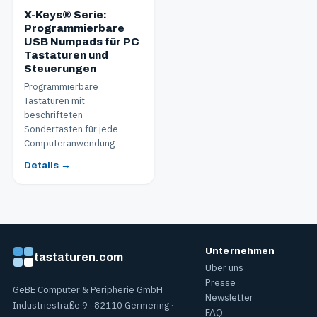
X-Keys® Serie:
Programmierbare
USB Numpads für PC
Tastaturen und
Steuerungen
Programmierbare
Tastaturen mit
beschrifteten
Sondertasten für jede
Computeranwendung
Details →
Unternehmen
tastaturen.com
Über uns
Presse
GeBE Computer & Peripherie GmbH
Newsletter
Industriestraße 9 · 82110 Germering ·
FAQ