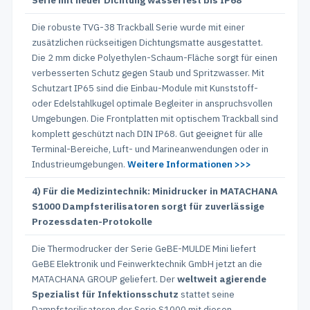
Serie mit neuer Dichtung wasserfest bis IP68
Die robuste TVG-38 Trackball Serie wurde mit einer
zusätzlichen rückseitigen Dichtungsmatte ausgestattet.
Die 2 mm dicke Polyethylen-Schaum-Fläche sorgt für einen
verbesserten Schutz gegen Staub und Spritzwasser. Mit
Schutzart IP65 sind die Einbau-Module mit Kunststoff-
oder Edelstahlkugel optimale Begleiter in anspruchsvollen
Umgebungen. Die Frontplatten mit optischem Trackball sind
komplett geschützt nach DIN IP68. Gut geeignet für alle
Terminal-Bereiche, Luft- und Marineanwendungen oder in
Industrieumgebungen.
Weitere Informationen >>>
4) Für die Medizintechnik: Minidrucker in MATACHANA
S1000 Dampfsterilisatoren sorgt für zuverlässige
Prozessdaten-Protokolle
Die Thermodrucker der Serie GeBE-MULDE Mini liefert
GeBE Elektronik und Feinwerktechnik GmbH jetzt an die
MATACHANA GROUP geliefert. Der
weltweit agierende
Spezialist für Infektionsschutz
stattet seine
Dampfsterilisatoren der Serie S1000 mit diesen