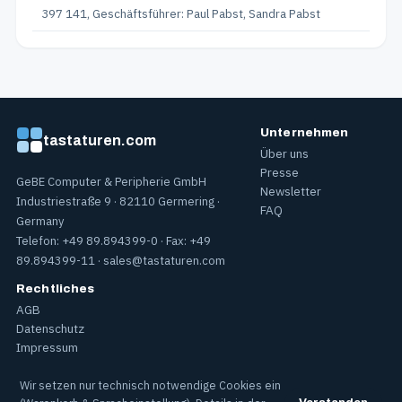
397 141, Geschäftsführer: Paul Pabst, Sandra Pabst
Unternehmen
tastaturen.com
Über uns
Presse
GeBE Computer & Peripherie GmbH
Newsletter
Industriestraße 9 · 82110 Germering ·
FAQ
Germany
Telefon: +49 89.894399-0 · Fax: +49
89.894399-11 ·
sales@tastaturen.com
Rechtliches
AGB
Datenschutz
Impressum
Wir setzen nur technisch notwendige Cookies ein
Geschäftsführer: Sandra Pabst, Paul Pabst · Sitz: Germering · Registergericht