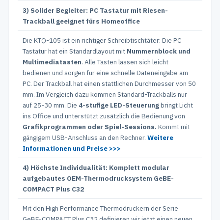
3) Solider Begleiter: PC Tastatur mit Riesen-
Trackball geeignet fürs Homeoffice
Die KTQ-105 ist ein richtiger Schreibtischtäter: Die PC
Tastatur hat ein Standardlayout mit
Nummernblock und
Multimediatasten
. Alle Tasten lassen sich leicht
bedienen und sorgen für eine schnelle Dateneingabe am
PC. Der Trackball hat einen stattlichen Durchmesser von 50
mm. Im Vergleich dazu kommen Standard-Trackballs nur
auf 25-30 mm. Die
4-stufige LED-Steuerung
bringt Licht
ins Office und unterstützt zusätzlich die Bedienung von
Grafikprogrammen oder Spiel-Sessions.
Kommt mit
gängigem USB-Anschluss an den Rechner.
Weitere
Informationen und Preise >>>
4) Höchste Individualität: Komplett modular
aufgebautes OEM-Thermodrucksystem GeBE-
COMPACT Plus C32
Mit den High Performance Thermodruckern der Serie
GeBE-COMPACT Plus C32 definieren wir jetzt einen neuen