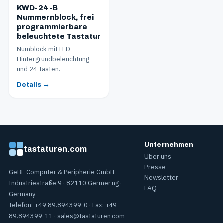
KWD-24-B
Nummernblock, frei
programmierbare
beleuchtete Tastatur
Numblock mit LED
Hintergrundbeleuchtung
und 24 Tasten.
Details →
Unternehmen
tastaturen.com
Über uns
Presse
GeBE Computer & Peripherie GmbH
Newsletter
Industriestraße 9 · 82110 Germering ·
FAQ
Germany
Telefon: +49 89.894399-0 · Fax: +49
89.894399-11 ·
sales@tastaturen.com