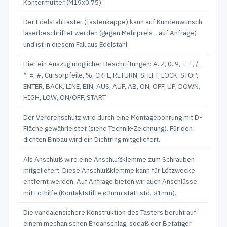
Kontermutter (M19x0.75).
Der Edelstahltaster (Tastenkappe) kann auf Kundenwunsch
laserbeschriftet werden (gegen Mehrpreis - auf Anfrage)
und ist in diesem Fall aus Edelstahl
Hier ein Auszug möglicher Beschriftungen: A..Z, 0..9, +, -, /,
*, =, #, Cursorpfeile, %, CRTL, RETURN, SHIFT, LOCK, STOP,
ENTER, BACK, LINE, EIN, AUS, AUF, AB, ON, OFF, UP, DOWN,
HIGH, LOW, ON/OFF, START
Der Verdrehschutz wird durch eine Montagebohrung mit D-
Fläche gewährleistet (siehe Technik-Zeichnung). Für den
dichten Einbau wird ein Dichtring mitgeliefert.
Als Anschluß wird eine Anschlußklemme zum Schrauben
mitgeliefert. Diese Anschlußklemme kann für Lötzwecke
entfernt werden. Auf Anfrage bieten wir auch Anschlüsse
mit Löthilfe (Kontaktstifte ø2mm statt std. ø1mm).
Die vandalensichere Konstruktion des Tasters beruht auf
einem mechanischen Endanschlag, sodaß der Betätiger