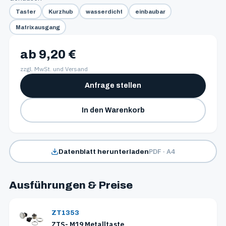
Taster
Kurzhub
wasserdicht
einbaubar
Matrixausgang
ab 9,20 €
zzgl. MwSt. und Versand
Anfrage stellen
In den Warenkorb
PDF · A4
Datenblatt herunterladen
Ausführungen & Preise
ZT1353
ZTS- M19 Metalltaste