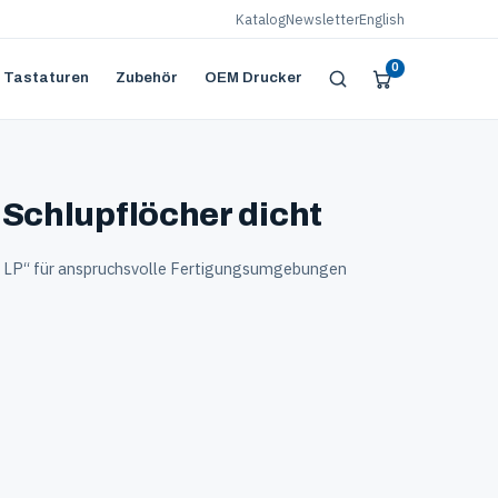
Katalog
Newsletter
English
0
 Tastaturen
Zubehör
OEM Drucker
 Schlupflöcher dicht
ol LP“ für anspruchsvolle Fertigungsumgebungen