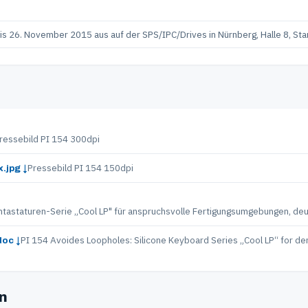
s 26. November 2015 aus auf der SPS/IPC/Drives in Nürnberg, Halle 8, Sta
ressebild PI 154 300dpi
Pressebild PI 154 150dpi
.jpg ↓
kontastaturen-Serie „Cool LP" für anspruchsvolle Fertigungsumgebungen, de
PI 154 Avoides Loopholes: Silicone Keyboard Series „Cool LP“ for d
oc ↓
en