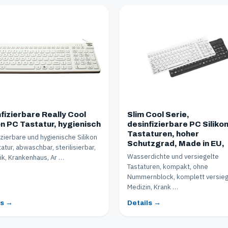
fizierbare Really Cool
Slim Cool Serie,
on PC Tastatur, hygienisch
desinfizierbare PC Siliko
Tastaturen, hoher
izierbare und hygienische Silikon
Schutzgrad, Made in EU,
atur, abwaschbar, sterilisierbar,
Wasserdichte und versiegelte
nik, Krankenhaus, Ar …
Tastaturen, kompakt, ohne
Nummernblock, komplett versiege
Medizin, Krank …
ls →
Details →