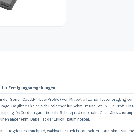
e) für Fertigungsumgebungen
en der Serie „Cool LP“ (Low Profile) vor. Mit extra flacher Tastenprägung k
 Frage. Da gibt es keine Schlupflöcher für Schmutz und Staub. Die Profi-Ei
 Reinigung. Außerdem garantiert ihr Schutzgrad eine hohe Qualitätssicherun
hen angenehm. Dabei ist der „Klick“ kaum hörbar.
ohne integriertes Touchpad, wahlweise auch in kompakter Form ohne Nummer