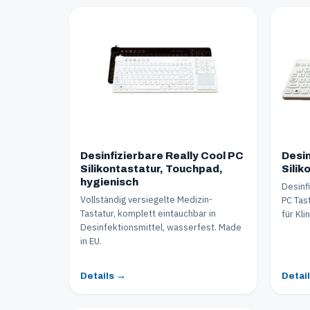
Desinfizierbare Really Cool PC
Desin
Silikontastatur, Touchpad,
Silik
hygienisch
Desinf
Vollständig versiegelte Medizin-
PC Tast
Tastatur, komplett eintauchbar in
für Kli
Desinfektionsmittel, wasserfest. Made
in EU.
Details →
Detai