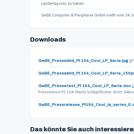
Länderlayouts zu haben.
GeBE Computer & Peripherie GmbH stellt vom 24. bi
Downloads
P
GeBE_Pressebild_PI 154_Cool_LP_Serie.jpg ↓
GeBE_Pressebild_PI 154_Cool_LP_Serie_150px
GeBE_Pressetext_PI 154_Cool_LP_Serie.doc ↓
Pressetesxt PI 154: Macht Schlupflöcher dicht: Sili
GeBE_Pressrelease_PI154_Cool_lp_series_E.d
Das könnte Sie auch interessier