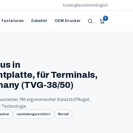
Katalog
Newsletter
English
0
 Tastaturen
Zubehör
OEM Drucker
us in
tplatte, für Terminals,
many (TVG-38/50)
austasten. Mit ergonomischer Kunststoffkugel,
r Technologie.
aubar
vandalengeschützt
Metall