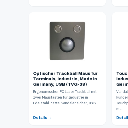
Optischer Trackball Maus für
Touch
Terminals, Industrie, Made in
Indus
Germany, USB (TVG-38)
Germ
Ergonomischer PC Laser Trackball mit
Vandal
zwei Maustasten für Industrie in
kunden
Edelstahl Platte, vandalensicher, IP67.
Touchp
m …
Details →
Detai