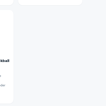
kball
e
oder