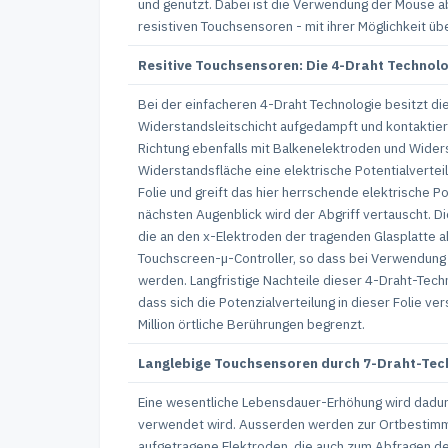
und genutzt. Dabei ist die Verwendung der Mouse abe
resistiven Touchsensoren - mit ihrer Möglichkeit ü
Resitive Touchsensoren: Die 4-Draht Technolo
Bei der einfacheren 4-Draht Technologie besitzt di
Widerstandsleitschicht aufgedampft und kontaktiert i
Richtung ebenfalls mit Balkenelektroden und Widers
Widerstandsfläche eine elektrische Potentialvertei
Folie und greift das hier herrschende elektrische Po
nächsten Augenblick wird der Abgriff vertauscht. Di
die an den x-Elektroden der tragenden Glasplatte 
Touchscreen-µ-Controller, so dass bei Verwendung e
werden. Langfristige Nachteile dieser 4-Draht-Techn
dass sich die Potenzialverteilung in dieser Folie v
Million örtliche Berührungen begrenzt.
Langlebige Touchsensoren durch 7-Draht-Tec
Eine wesentliche Lebensdauer-Erhöhung wird dadurch
verwendet wird. Ausserden werden zur Ortbestimmu
aufgetragene Elektroden, die auch zum Abfragen de