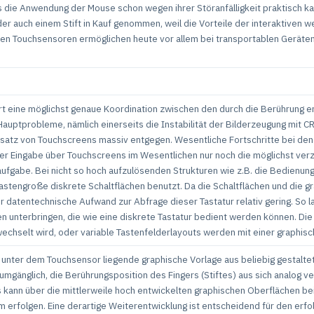
gs die Anwendung der Mouse schon wegen ihrer Störanfälligkeit praktisch k
der auch einem Stift in Kauf genommen, weil die Vorteile der interaktiven 
iven Touchsensoren ermöglichen heute vor allem bei transportablen Geräten
rt eine möglichst genaue Koordination zwischen den durch die Berührung 
Hauptprobleme, nämlich einerseits die Instabilität der Bilderzeugung mit C
nsatz von Touchscreens massiv entgegen. Wesentliche Fortschritte bei den 
 der Eingabe über Touchscreens im Wesentlichen nur noch die möglichst ver
fgabe. Bei nicht so hoch aufzulösenden Strukturen wie z.B. die Bedienun
astengroße diskrete Schaltflächen benutzt. Da die Schaltflächen und die 
er datentechnische Aufwand zur Abfrage dieser Tastatur relativ gering. So 
hen unterbringen, die wie eine diskrete Tastatur bedient werden können. 
chselt wird, oder variable Tastenfelderlayouts werden mit einer graphisc
unter dem Touchsensor liegende graphische Vorlage aus beliebig gestaltet
umgänglich, die Berührungsposition des Fingers (Stiftes) aus sich analo
 kann über die mittlerweile hoch entwickelten graphischen Oberflächen bei
erfolgen. Eine derartige Weiterentwicklung ist entscheidend für den erfol