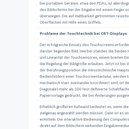
bei portablen Geräten, etwa den PDAs, ist allerdin
des Bildschirms bei der Eingabe mit einem Finger o
überwiegen. Die auf Haltbarkeit getrimmten resist
Oberflächen mit Hilfe eines Griffels.
Probleme der Touchtechnik bei CRT-Displays
Der erfolgreiche Einsatz des Touchscreens erforde
daruter liegenden Bild. Hierbei standen die beiden 
und Linearität der Touchsensoren, einem breiten Ei
die Regelung der Bildgröße erlauben. Jetzt ist bei
der Berührungsposition die messtechnische Hauptau
Bedienfeldern einer Touchscreentastatur, werden t
mechanisch starr zueinander koordiniert sind, ist d
Diagonale) mehr als 100 fest definierte Schaltfläc
Papiervorlage gedruckt, die bei Änderungen ausgewe
Erheblich größeren Aufwand bedeutet es, wenn die 
zielgenau angewählt werden müssen. Dann ist es un
ermitteln. Die interaktive Bedienung des Computers
direkt auf dem Bildschirm wirkenden Eingabemedium 