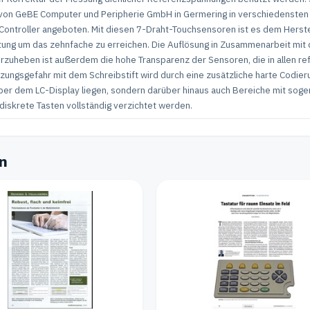
 von GeBE Computer und Peripherie GmbH in Germering in verschiedensten 
troller angeboten. Mit diesen 7-Draht-Touchsensoren ist es dem Herstel
tung um das zehnfache zu erreichen. Die Auflösung in Zusammenarbeit mi
orzuheben ist außerdem die hohe Transparenz der Sensoren, die in allen re
zungsgefahr mit dem Schreibstift wird durch eine zusätzliche harte Codier
ber dem LC-Display liegen, sondern darüber hinaus auch Bereiche mit soge
diskrete Tasten vollständig verzichtet werden.
en