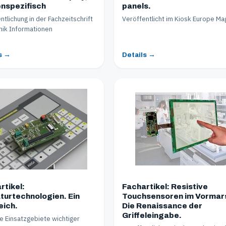
nspezifisch
panels.
ntlichung in der Fachzeitschrift
Veröffentlicht im Kiosk Europe Ma
nik Informationen
s →
Details →
rtikel:
Fachartikel: Resistive
turtechnologien. Ein
Touchsensoren im Vormar
eich.
Die Renaissance der
Griffeleingabe.
e Einsatzgebiete wichtiger