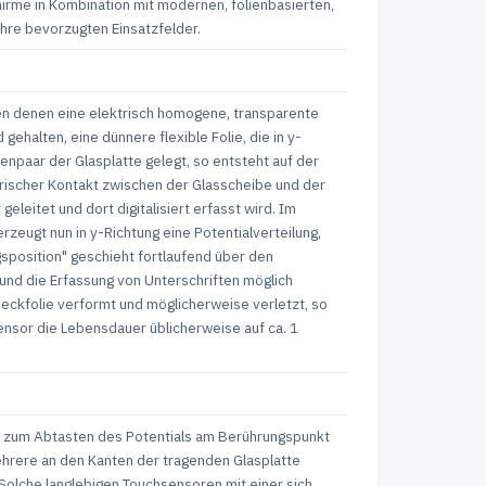
chirme in Kombination mit modernen, folienbasierten,
ihre bevorzugten Einsatzfelder.
hen denen eine elektrisch homogene, transparente
ehalten, eine dünnere flexible Folie, die in y-
npaar der Glasplatte gelegt, so entsteht auf der
ktrischer Kontakt zwischen der Glasscheibe und der
eleitet und dort digitalisiert erfasst wird. Im
rzeugt nun in y-Richtung eine Potentialverteilung,
sposition" geschieht fortlaufend über den
und die Erfassung von Unterschriften möglich
Deckfolie verformt und möglicherweise verletzt, so
sensor die Lebensdauer üblicherweise auf ca. 1
nur zum Abtasten des Potentials am Berührungspunkt
hrere an den Kanten der tragenden Glasplatte
olche langlebigen Touchsensoren mit einer sich