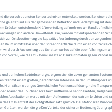
nd die verschiedensten Sensortechniken entwickelt worden. Bei einer seh
läche geleitet und aus der gemessenen Reflektion und Bedämpfung auf den
beim Drücken entstehende Kräfteverteilung auf mehrere am Rand befindlic
schwankungen und andere Umwelteinflüsse, werden mit entsprechenden Sc
ie sich zur Ortsbestimmung die kapazitive Veränderung durch den zeigende
en Raum unmittelbar über der Screenoberfläche durch einen von zahlreic
ion wird durch Auswertung des Schattenwurfes auf die ebenfalls ringsum an
 von Vorteil, wie dies z.B. beim Einsatz an Bankautomaten gegen Vandalis
d der hohen Betriebsenergie, eignen sich die zuvor genannten Systeme ab
sitzer mit einem großen, persönlichen Interesse an der Erhaltung der Funk
le. Hier zählen niedriges Gewicht, hohe Positionsauflösung, hohe Transpa
ebensdauer des Touchsensors beim mittlerweile sehr beliebten, zielgenauen
tablen Applikationen wurde mit dem Aufkommen der extrem leichten und r
 des LCDs entfällt der Lichtgriffeleinsatz gänzlich. Bei stationären Büro
n Geräten, werden die großen Vorteile der sicheren Bedienung über graph