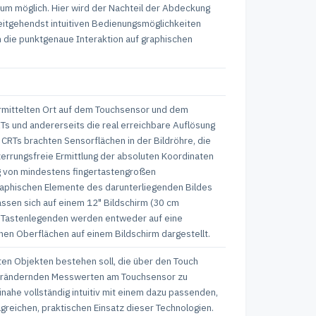
aum möglich. Hier wird der Nachteil der Abdeckung
weitgehendst intuitiven Bedienungsmöglichkeiten
 die punktgenaue Interaktion auf graphischen
ermittelten Ort auf dem Touchsensor und dem
RTs und andererseits die real erreichbare Auflösung
CRTs brachten Sensorflächen in der Bildröhre, die
zerrungsfreie Ermittlung der absoluten Koordinaten
g von mindestens fingertastengroßen
graphischen Elemente des darunterliegenden Bildes
lassen sich auf einem 12" Bildschirm (30 cm
Die Tastenlegenden werden entweder auf eine
hen Oberflächen auf einem Bildschirm dargestellt.
en Objekten bestehen soll, die über den Touch
g verändernden Messwerten am Touchsensor zu
nahe vollständig intuitiv mit einem dazu passenden,
greichen, praktischen Einsatz dieser Technologien.