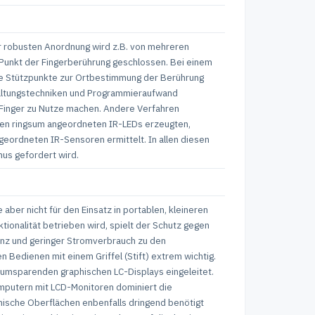
r robusten Anordnung wird z.B. von mehreren
 Punkt der Fingerberührung geschlossen. Bei einem
he Stützpunkte zur Ortbestimmung der Berührung
haltungstechniken und Programmieraufwand
n Finger zu Nutze machen. Andere Verfahren
hen ringsum angeordneten IR-LEDs erzeugten,
geordneten IR-Sensoren ermittelt. In allen diesen
mus gefordert wird.
er nicht für den Einsatz in portablen, kleineren
tionalität betrieben wird, spielt der Schutz gegen
renz und geringer Stromverbrauch zu den
 Bedienen mit einem Griffel (Stift) extrem wichtig.
aumsparenden graphischen LC-Displays eingeleitet.
computern mit LCD-Monitoren dominiert die
ische Oberflächen enbenfalls dringend benötigt