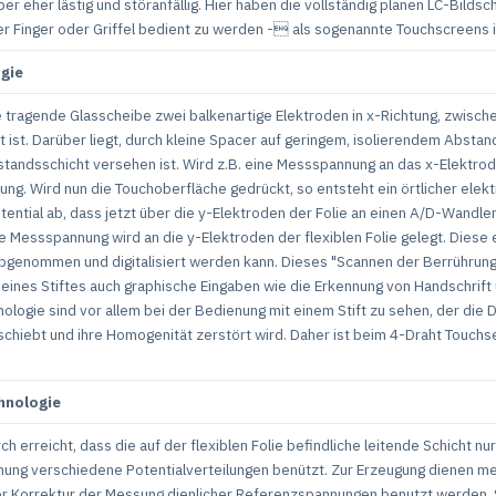
r eher lästig und störanfällig. Hier haben die vollständig planen LC-Bilds
ber Finger oder Griffel bedient zu werden - als sogenannte Touchscreens 
gie
e tragende Glasscheibe zwei balkenartige Elektroden in x-Richtung, zwisc
st. Darüber liegt, durch kleine Spacer auf geringem, isolierendem Abstand g
tandsschicht versehen ist. Wird z.B. eine Messspannung an das x-Elektrode
lung. Wird nun die Touchoberfläche gedrückt, so entsteht ein örtlicher ele
tential ab, dass jetzt über die y-Elektroden der Folie an einen A/D-Wandler g
e Messspannung wird an die y-Elektroden der flexiblen Folie gelegt. Diese e
abgenommen und digitalisiert werden kann. Dieses "Scannen der Berrührung
ines Stiftes auch graphische Eingaben wie die Erkennung von Handschrift 
ologie sind vor allem bei der Bedienung mit einem Stift zu sehen, der die 
erschiebt und ihre Homogenität zerstört wird. Daher ist beim 4-Draht Touch
hnologie
 erreicht, dass die auf der flexiblen Folie befindliche leitende Schicht 
ng verschiedene Potentialverteilungen benützt. Zur Erzeugung dienen me
r Korrektur der Messung dienlicher Referenzspannungen benutzt werden. S