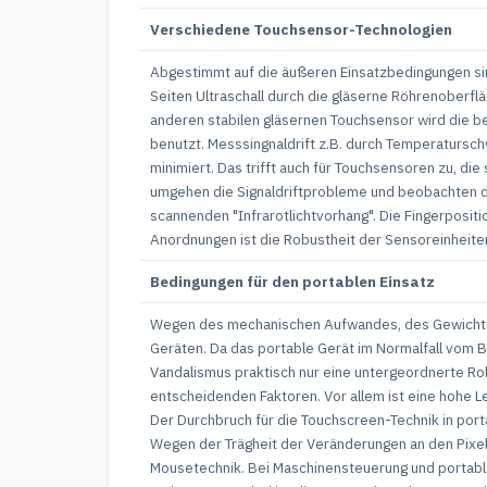
Verschiedene Touchsensor-Technologien
Abgestimmt auf die äußeren Einsatzbedingungen si
Seiten Ultraschall durch die gläserne Röhrenoberf
anderen stabilen gläsernen Touchsensor wird die 
benutzt. Messsingnaldrift z.B. durch Temperatur
minimiert. Das trifft auch für Touchsensoren zu, d
umgehen die Signaldriftprobleme und beobachten d
scannenden "Infrarotlichtvorhang". Die Fingerposit
Anordnungen ist die Robustheit der Sensoreinheiten
Bedingungen für den portablen Einsatz
Wegen des mechanischen Aufwandes, des Gewichts un
Geräten. Da das portable Gerät im Normalfall vom Be
Vandalismus praktisch nur eine untergeordnerte Rol
entscheidenden Faktoren. Vor allem ist eine hohe L
Der Durchbruch für die Touchscreen-Technik in por
Wegen der Trägheit der Veränderungen an den Pixeln
Mousetechnik. Bei Maschinensteuerung und portable