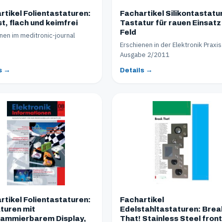
rtikel Folientastaturen:
Fachartikel Silikontastatu
t, flach und keimfrei
Tastatur für rauen Einsatz
Feld
nen im meditronic-journal
Erschienen in der Elektronik Praxis
Ausgabe 2/2011
s →
Details →
rtikel Folientastaturen:
Fachartikel
turen mit
Edelstahltastaturen: Brea
ammierbarem Display,
That! Stainless Steel front