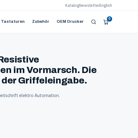
Katalog
Newsletter
English
0
 Tastaturen
Zubehör
OEM Drucker
Resistive
en im Vormarsch. Die
der Griffeleingabe.
eitschrift elektro Automation.