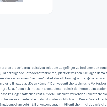
 ersten brauchbaren resistiven, mit dem Zeigefinger zu bedienenden Touch
Bild erzeugende Kathodenstrahlröhren) platziert wurden. Sie lagen damals i
llem, dass er an einem "lästigen" Kabel, das oft brüchig wurde, gehalten w
n und eine Eingabe auslösen können? Der wesentliche technische Vorteil bei
 -größe auf dem Schirm. Darin ähnelt diese Technik der heute beim stati
 dass im Gegensatz zur direkt auf den Bildschirm wirkenden Touchtechnolo
nd teilweise abgedeckt und damit unübersichtlich wird. Dieser Vorteil der 
 Eingabemedium geführt. Bei Anwendungen in öffentlichen, nicht beaufsicht