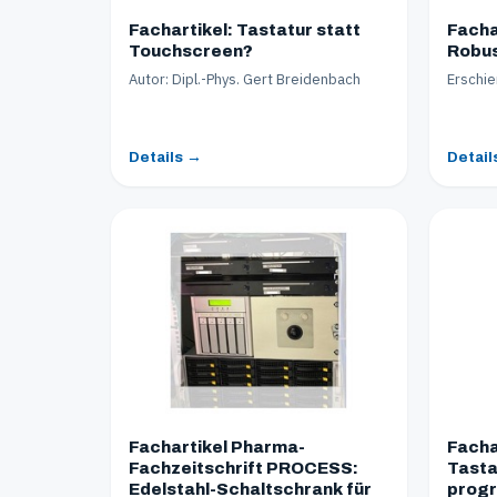
Fachartikel: Tastatur statt
Facha
Touchscreen?
Robus
Autor: Dipl.-Phys. Gert Breidenbach
Erschie
Details →
Detail
Fachartikel Pharma-
Facha
Fachzeitschrift PROCESS:
Tasta
Edelstahl-Schaltschrank für
progr